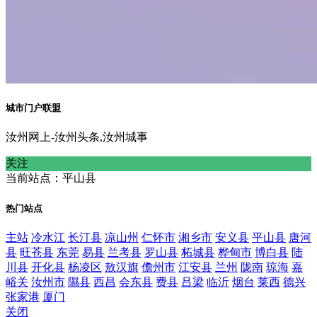
城市门户联盟
汝州网上-汝州头条,汝州城事
关注
当前站点：平山县
热门站点
主站
冷水江
长汀县
凉山州
仁怀市
湘乡市
安义县
平山县
唐河
县
旺苍县
东莞
易县
兰考县
罗山县
柘城县
桦甸市
博白县
陆
川县
开化县
杨凌区
敖汉旗
儋州市
江安县
兰州
陇南
琼海
嘉
峪关
汝州市
隰县
西昌
会东县
费县
吕梁
临沂
烟台
莱西
德兴
张家港
厦门
关闭