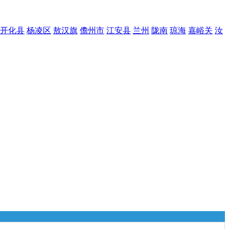
开化县
杨凌区
敖汉旗
儋州市
江安县
兰州
陇南
琼海
嘉峪关
汝