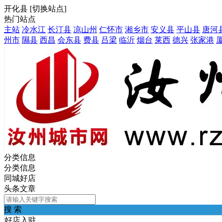
开化县
[
切换站点
]
热门站点
主站
冷水江
长汀县
凉山州
仁怀市
湘乡市
安义县
平山县
唐河
州市
隰县
西昌
会东县
费县
吕梁
临沂
烟台
莱西
德兴
张家港
分类信息
分类信息
同城好店
头条文章
搜 索
好店入驻