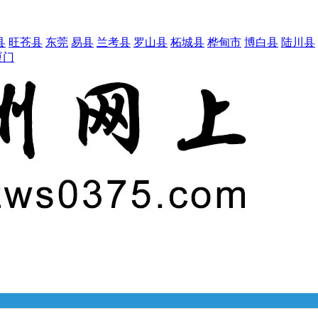
县
旺苍县
东莞
易县
兰考县
罗山县
柘城县
桦甸市
博白县
陆川县
厦门