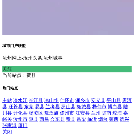
城市门户联盟
汝州网上-汝州头条,汝州城事
关注
当前站点：费县
热门站点
主站
冷水江
长汀县
凉山州
仁怀市
湘乡市
安义县
平山县
唐河
县
旺苍县
东莞
易县
兰考县
罗山县
柘城县
桦甸市
博白县
陆
川县
开化县
杨凌区
敖汉旗
儋州市
江安县
兰州
陇南
琼海
嘉
峪关
汝州市
隰县
西昌
会东县
费县
吕梁
临沂
烟台
莱西
德兴
张家港
厦门
关闭