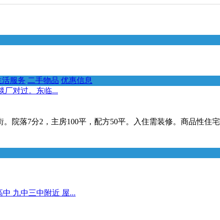
生活服务
二手物品
优惠信息
厂对过。东临...
院落7分2，主房100平，配方50平。入住需装修。商品性住
 九中三中附近 屋...