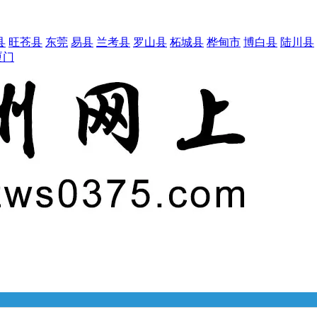
县
旺苍县
东莞
易县
兰考县
罗山县
柘城县
桦甸市
博白县
陆川县
厦门