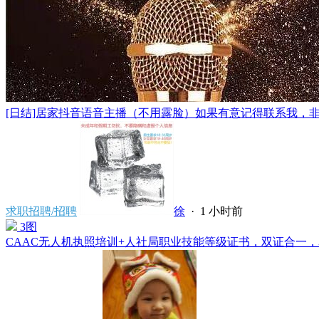
[日结]居家抖音语音主播（不用露脸）如果有意记得联系我，非诚
求职招聘/招聘
徐
·
1 小时前
3图
CAAC无人机执照培训+人社局职业技能等级证书，双证合一，赤