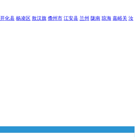
开化县
杨凌区
敖汉旗
儋州市
江安县
兰州
陇南
琼海
嘉峪关
汝