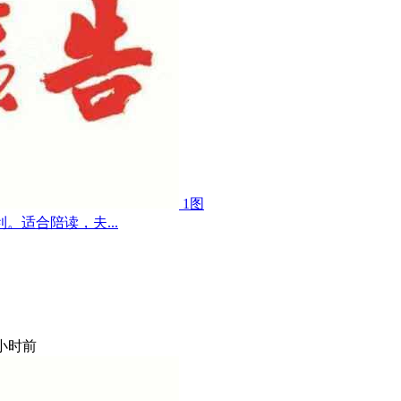
1图
适合陪读，夫...
 小时前