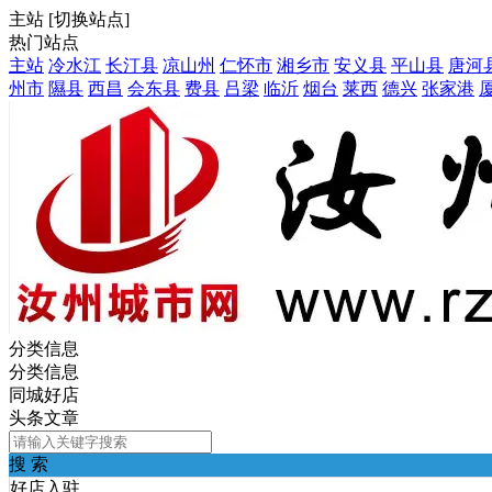
主站
[
切换站点
]
热门站点
主站
冷水江
长汀县
凉山州
仁怀市
湘乡市
安义县
平山县
唐河
州市
隰县
西昌
会东县
费县
吕梁
临沂
烟台
莱西
德兴
张家港
分类信息
分类信息
同城好店
头条文章
搜 索
好店入驻