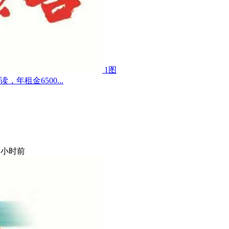
1图
租金6500...
6 小时前