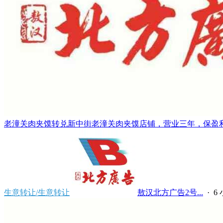
老潼关肉夹馍转兑新中街老潼关肉夹馍店铺，营业三年，保盈利。
生意转让/生意转让
敖汉北方广告2号...
·
6