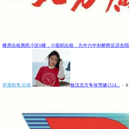
楼房出租惠民小区6楼，小面积出租，九中六中剑桥附近适合陪读，年
房屋租售/出租
敖汉北方🌀张雪健1514...
·