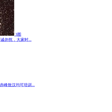
3图
勿扰，大家时...
峰敖汉均可培训...